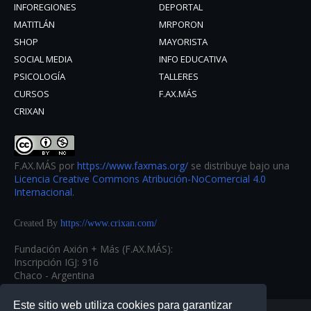
INFOREGIONES
DEPORTAL
MATITLÁN
MRPORON
SHOP
MAYORISTA
SOCIAL MEDIA
INFO EDUCATIVA
PSICOLOGÍA
TALLERES
CURSOS
F.AX.MÁS
CRIXAN
F.AX.MÁS
por
https://www.faxmas.org/
se distribuye bajo una
Licencia Creative Commons Atribución-NoComercial 4.0
Internacional
.
Created By
https://www.crixan.com/
Fundación Axión + Más (F.AX.MÁS):
Inscripción IGJ: 916
Chaco - Argentina
Este sitio web utiliza cookies para garantizar