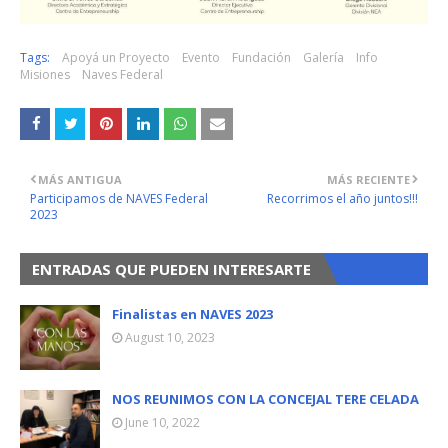
Tags:
Apoyá un Proyecto
Evento
Fundación
Galería
Info
Misiones
Naves Federal
MÁS ANTIGUA
MÁS RECIENTE
Participamos de NAVES Federal
Recorrimos el año juntos!!!
2023
ENTRADAS QUE PUEDEN INTERESARTE
Finalistas en NAVES 2023
August 10, 2023
NOS REUNIMOS CON LA CONCEJAL TERE CELADA
June 10, 2022