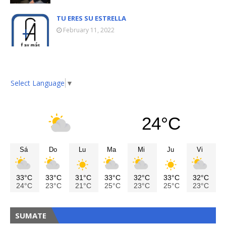
TU ERES SU ESTRELLA
February 11, 2022
Select Language
▼
24°C
Sá
Do
Lu
Ma
Mi
Ju
Vi
33°C
33°C
31°C
33°C
32°C
33°C
32°C
24°C
23°C
21°C
25°C
23°C
25°C
23°C
SUMATE